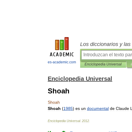
Los diccionarios y la
es-academic.com
Enciclopedia Universal
Enciclopedia Universal
Shoah
Shoah
Shoah
(
1985
)
es
un
documental
de
Claude
Enciclopedia
Universal
.
2012
.