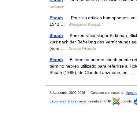
dictionary
Shoah
— Pour les articles homophones, voir 
1943 …
Wikipédia en Français
Shoah
— Konzentrationslager Birkenau, Blic
kurz nach der Befreiung des Vernichtungslager
(vom …
Deutsch Wikipedia
Shoah
— El término hebreo shoah puede refer
término hebreo utilizado para referirse al Ho
Shoah (1985), de Claude Lanzmann, es…
© Academic, 2000-2026
Contacte con nosotros:
Apoyo 
Exportación Diccionarios
, creado en PHP,
Joomla,