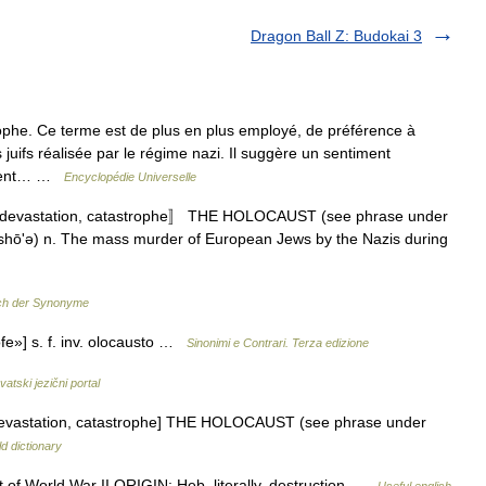
Dragon Ball Z: Budokai 3
ophe. Ce terme est de plus en plus employé, de préférence à
juifs réalisée par le régime nazi. Il suggère un sentiment
sement… …
Encyclopédie Universelle
 devastation, catastrophe〛 THE HOLOCAUST (see phrase under
(shōʹə) n. The mass murder of European Jews by the Nazis during
ch der Synonyme
rofe»] s. f. inv. olocausto …
Sinonimi e Contrari. Terza edizione
vatski jezični portal
devastation, catastrophe] THE HOLOCAUST (see phrase under
d dictionary
of World War II ORIGIN: Heb, literally, destruction …