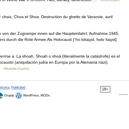
Useful english
choix, Choa et Shoa. Destruction du ghetto de Varsovie, avril
k von der Zugrampe innen auf die Haupteinfahrt; Aufnahme 1945,
s durch die Rote Armee Als Holocaust [ˈhoːlokaʊ̯st, holoˈkaʊ̯st]
irse a: La shoah, Shoah o shoá (literalmente la catástrofe) es el
locausto (aniquilación judía en Europa por la Alemania nazi).
 …
Wikipedia Español
técnico
,
Publicidad
18+
Drupal,
WordPress, MODx.