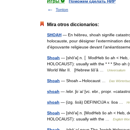
Игры ⚽
Поможем сделать НИР
Tonton
Mira otros diccionarios:
SHOAH
— En hébreu, shoah signifie catastr
holocauste, pour désigner l’extermination des 
d’épouvante religieuse devant l’anéantis
Shoah
— [shō′ə] n. 〚ModHeb šo ah < Heb,
HOLOCAUST): usually with the * * * Sho·ah 
World War II. [Hebrew šô’â …
Universalium
Shoah
— Shoah→Holocaust …
Das Wörterbu
shoah
— /ebr. ʃoˈa/ [vc. ebr., propr. «catast
shoah
— (izg. šoȁ) DEFINICIJA v. šoa …
Hr
Shoah
— [shō′ə] n. [ModHeb šo ah < Heb, 
HOLOCAUST): usually with the …
English Worl
Shoah
— /shōˈə/ noun The Jewish Holocaust 